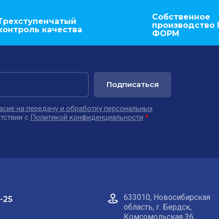
Собственное
Трехступенчатый
производство 
контроль качества
ФОРМ
Подписаться
асие на передачу и обработку персональных
тствии с
Политикой конфиденциальности
*
633010, Новосибирская
-25
область, г. Бердск,
Комсомольская 36,