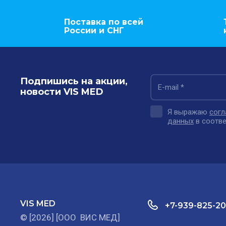
Поставка по всей
России и СНГ
Подпишись на акции,
новости VIS MED
Я выражаю
согл
данных
в соотве
VIS MED
+7-939-825-20
© [2026] [ООО ВИС МЕД]