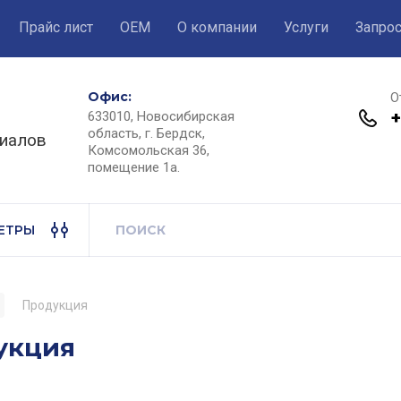
Прайс лист
ОЕМ
О компании
Услуги
Запро
Офис:
О
+
633010, Новосибирская
область, г. Бердск,
риалов
Комсомольская 36,
помещение 1а.
ЕТРЫ
Продукция
укция