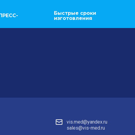
Быстрые сроки
ПРЕСС-
изготовления
vis.med@yandex.ru
sales@vis-med.ru